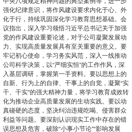
中央八项规定精神问题的典型案例等，进一步
强化纪律意识，将作风建设要求内化于心、外
化于行，持续巩固深化学习教育思想基础。会
议指出，深入学习领悟习近平总书记关于加强
党的作风建设重要论述，对于公司凝聚发展动
力、实现高质量发展具有至关重要的意义。要
牢记初心使命，学习务实风范，深入一线推动
公司科学决策，以“严细实恒”的工作作风，深
入基层调研，掌握第一手资料。要以思想上的
自新、行为上的自律、干事上的自觉，凝聚“实
干、干实”的强大精神力量，将学习教育成效转
化为推动企业高质量发展的生动实践。要以动
真碰硬的态度，坚决纠治违规吃喝、侵害群众
利益等问题。要深刻认识现实工作中存在的错
误思想及危害，破除“小事小节论”“影响发展