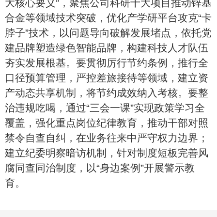
大核心要义”，聚焦公司科研十大项目推动锌基
合金等领域技术突破，优化产学研平台攻克“卡
脖子”技术，以问题导向破解发展堵点，依托党
建品牌塑造绿色智能品牌，构建科技人才队伍
夯实发展根基。要贯彻厉行节约条例，推行全
口径预算管理，严控差旅接待等领域，建立资
产动态共享机制，将节约成效纳入考核。要整
治违规吃喝，通过“三会一课”实现政策学习全
覆盖，强化重点岗位纪律教育，推动干部对照
禁令自查自纠，在业务往来中严守权力边界；
建立纪委明察暗访机制，针对制度短板完善风
腐同查同治制度，以“身边案例”开展警示教
育。