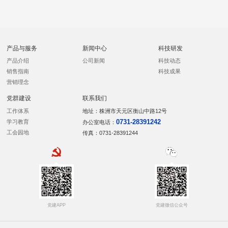
产品与服务
新闻中心
科技研发
产品介绍
公司新闻
科技动态
销售指南
科技成果
营销理念
党群建设
联系我们
工作体系
地址：株洲市天元区衡山中路12号
0731-28391242
学习教育
办公室电话：
工会园地
传真：0731-28391244
党建APP
党建微信公众号